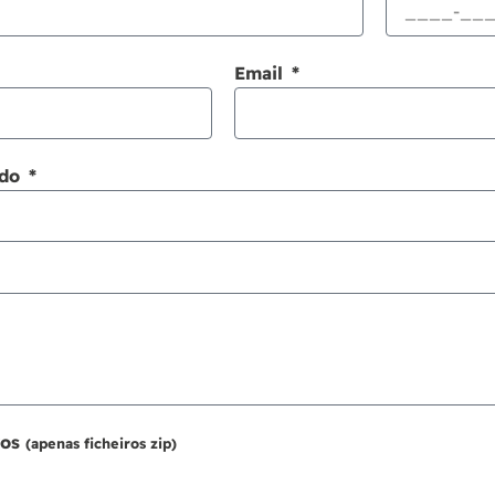
Email
ido
ros
(apenas ficheiros zip)