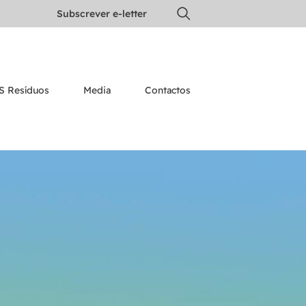
Subscrever e-letter
S Resíduos
Media
Contactos