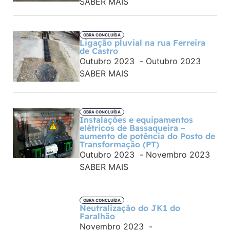
SABER MAIS
OBRA CONCLUÍDA
Ligação pluvial na rua Ferreira
de Castro
Outubro 2023
-
Outubro 2023
SABER MAIS
OBRA CONCLUÍDA
Instalações e equipamentos
elétricos de Bassaqueira –
aumento de potência do Posto de
Transformação (PT)
Outubro 2023
-
Novembro 2023
SABER MAIS
OBRA CONCLUÍDA
Neutralização do JK1 do
Faralhão
Novembro 2023
-