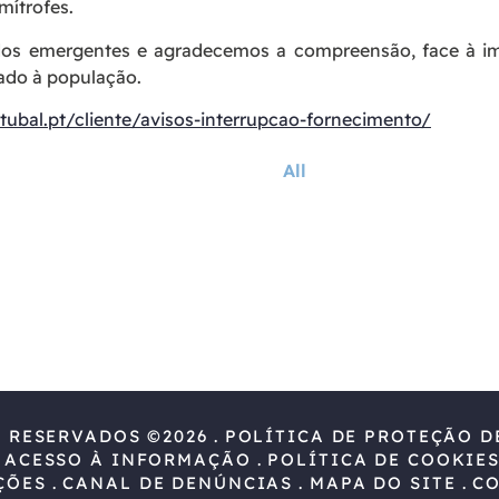
mítrofes.
s emergentes e agradecemos a compreensão, face à imp
tado à população.
tubal.pt/cliente/avisos-interrupcao-fornecimento/
All
S RESERVADOS ©2026
POLÍTICA DE PROTEÇÃO D
 ACESSO À INFORMAÇÃO
POLÍTICA DE COOKIE
ÇÕES
CANAL DE DENÚNCIAS
MAPA DO SITE
C